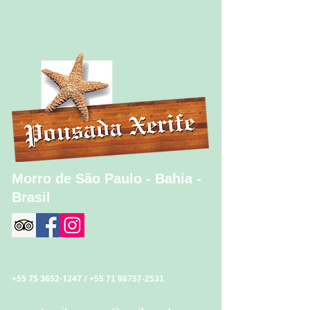
Morro de São Paulo - Bahia -
Brasil
+55 75 3652-1247
/
+55 71 98757-2531