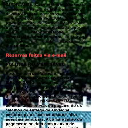
IMPORTANTE: Caso referido pagamento
se dê através de cartão de crédito, a
devolução para os casos de reservas
com política reembolsável dentro do
prazo previsto de cancelamento acima
tratada somente será realizada após a
efetiva disponibilização, pela
competente administradora do cartão,
do valor em conta bancária de
titularidade.
Reservas feitas via e-mail
POLÍTICA REEMBOLSÁVEL
Reserva com confirmação mediante o
envio do comprovante do depósito
IDENTIFICADO para o e-mail da
pousada. O montante restante do valor
da reserva deve ser efetuado, em
dinheiro ou cartão de débito ou crédito,
na chegada à Pousada. Não serão
consideradas provas de pagamento os
“recibos de entrega de envelope”
emitidos pelos “caixas-rápidos” das
agências bancárias. A comprovação do
pagamento se dará com o envio de