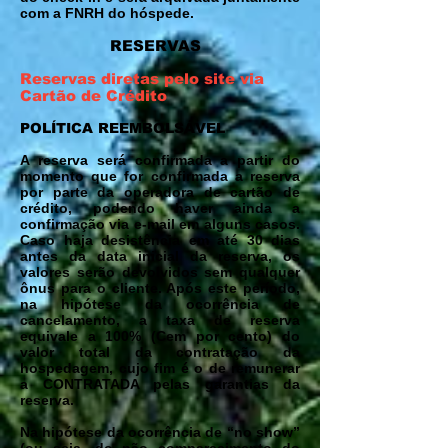
com a FNRH do hóspede.
RESERVAS
Reservas diretas pelo site via
Cartão de Crédito
POLÍTICA REEMBOLSÁVEL
A reserva será confirmada a partir do
momento que for confirmada a reserva
por parte da operadora de cartão de
crédito, podendo haver ainda a
confirmação via e-mail em alguns casos.
Caso haja desistência em até 30 dias
antes da data inicial da reserva, os
valores serão devolvidos sem qualquer
ônus para o cliente. Após este período,
na hipótese da ocorrência de
cancelamento, a taxa de reserva
equivale a 100% (Cem por cento) do
valor total da contratação da
hospedagem, cujo fim é o de remunerar
a CONTRATADA pelas garantias da
reserva.
Na hipótese da ocorrência de “no show”