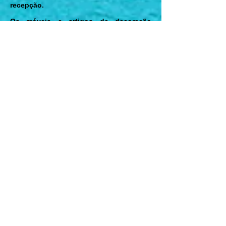
recepção.
Os móveis e artigos de decoração
(colchões, mesa, quadros, cadeiras,
estofados, cama, vidros, espelhos,
acabamentos do banheiro) também
estão sob a responsabilidade do
hóspede e a integridade dos mesmos.
Caso o hóspede constate algum
problema ou defeito durante a estadia,
deverá comunicar imediatamente na
recepção.
Os eventuais danos causados pelos
hóspedes ou seus
dependentes/convidados às instalações
ou aos apartamentos da Pousada serão
debitados na conta do respectivo
apartamento.
CONVIVÊNCIA
Reserva-se a Pousada o direito de vetar
a hospedagem a quem não conviver e
quem proceder ou tenha procedido de
maneira a transgredir normas de moral e
convivência. O hóspede ou visitante
poderá ser convidado a desocupar o