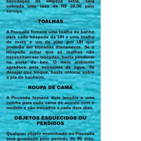
solicitação de limpeza extra, será
cobrada uma taxa de R$ 20,00 pelo
serviço.
TOALHAS
A Pousada fornece uma toalha de banho
para cada hóspede da UH e uma toalha
de rosto e um de piso por UH que
poderão ser trocadas diariamente. Se o
Hóspede achar que as toalhas não
necessitam ser trocadas, basta pendurar
na porta do box. O meio ambiente
agradece pela economia de água. Se
desejar que troque, basta colocar sobre
a pia do banheiro.
ROUPA DE CAMA
A Pousada fornece dois lençóis e uma
colcha para cada cama de acordo com o
modelo e são trocados a cada dois dias.
OBJETOS ESQUECIDOS OU
PERDIDOS
Qualquer objeto encontrado no Pousada
será guardado pelo período de 90 dias.