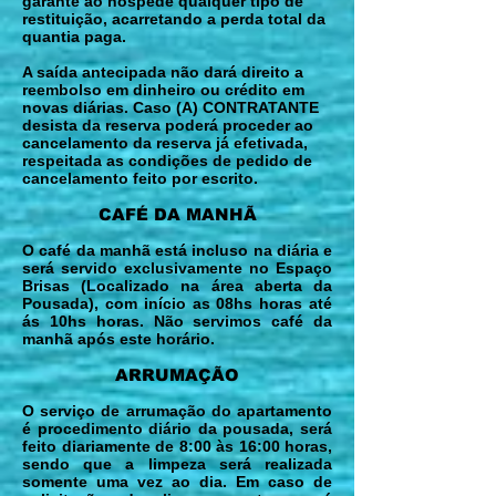
garante ao hóspede qualquer tipo de
restituição, acarretando a perda total da
quantia paga.
A saída antecipada não dará direito a
reembolso em dinheiro ou crédito em
novas diárias. Caso (A) CONTRATANTE
desista da reserva poderá proceder ao
cancelamento da reserva já efetivada,
respeitada as condições de pedido de
cancelamento feito por escrito.
CAFÉ DA MANHÃ
O café da manhã está incluso na diária e
será servido exclusivamente no Espaço
Brisas (Localizado na área aberta da
Pousada), com início as 08hs horas até
ás 10hs horas. Não servimos café da
manhã após este horário.
ARRUMAÇÃO
O serviço de arrumação do apartamento
é procedimento diário da pousada, será
feito diariamente de 8:00 às 16:00 horas,
sendo que a limpeza será realizada
somente uma vez ao dia. Em caso de