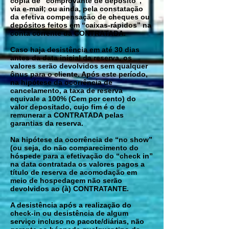
cópia de “comprovante de depósito”,
via e-mail; ou ainda, pela constatação
da efetiva compensação de cheques ou
depósitos feitos em “caixas-rápidos” na
conta corrente da CONTRATADA.
Caso haja desistência em até 30 dias
antes da data inicial da reserva, os
valores serão devolvidos sem qualquer
ônus para o cliente. Após este período,
na hipótese da ocorrência de
cancelamento, a taxa de reserva
equivale a 100% (Cem por cento) do
valor depositado, cujo fim é o de
remunerar a CONTRATADA pelas
garantias da reserva.
Na hipótese da ocorrência de “no show”
(ou seja, do não comparecimento do
hóspede para a efetivação do “check in”
na data contratada os valores pagos a
título de reserva de acomodação em
meio de hospedagem não serão
devolvidos ao (à) CONTRATANTE.
A desistência após a realização do
check-in ou desistência de algum
serviço incluso no pacote/diárias, não