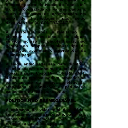
(ou seja, do não comparecimento do
hóspede para a efetivação do “check in”
na data contratada os valores pagos a
título de reserva de acomodação em
meio de hospedagem não serão
devolvidos ao (à) CONTRATANTE.
A desistência após a realização do
check-in ou desistência de algum
serviço incluso no pacote/diárias, não
garante ao hóspede qualquer tipo de
restituição, acarretando a perda total da
quantia paga.
A saída antecipada não dará direito a
reembolso em dinheiro ou crédito em
novas diárias. Caso (A) CONTRATANTE
desista da reserva poderá proceder ao
cancelamento da reserva já efetivada,
respeitada as condições de pedido de
cancelamento feito por escrito.
POLÍTICA NÃO REEMBOLSÁVEL
A cobrança do valor total das diárias
será feito no ato da reserva e, caso haja
cancelamento/alteração, não haverá
reembolso das diárias pagas.