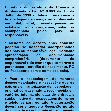
O artigo do estatuto da Criança e
Adolescente - Lei Nº 8.069 de 13 de
Julho de 1990 - define como crime a
hospedagem de criança ou adolescente
em hotel, motel, pousada pensão ou
estabelecimento congênere, salvo se
acompanhado pelos pais ou
responsáveis.
• Menores de dezoito anos somente
poderão se hospedar acompanhados
dos pais ou responsável legal, mediante
apresentação de documentação
comprobatória (documento do
responsável e do menor que comprove o
parentesco - certidão de nascimento, RG
ou Passaporte com o nome dos pais).
• Para a hospedagem de menores
desacompanhados é necessário que os
pais enviem autorização de hospedagem
original com assinatura reconhecida em
cartório, informando data de entrada e
saída, motivo da hospedagem do menor
e telefones para contato. A autorização
deverá ser entregue à Recepção no ato
do check-in e será arquivada juntamente