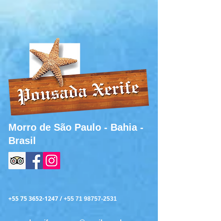
Morro de São Paulo - Bahia -
Brasil
+55 75 3652-1247
/
+55 71 98757-2531