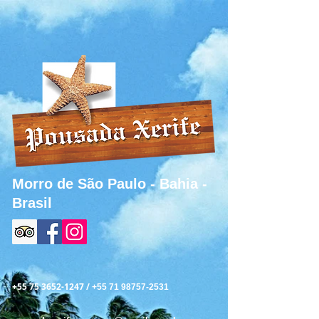
Morro de São Paulo - Bahia -
Brasil
+55 75 3652-1247
/
+55 71 98757-2531