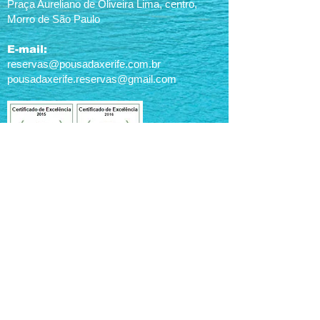
Praça Aureliano de Oliveira Lima, centro,
Morro de São Paulo
E-mail:
reservas@pousadaxerife.com.br
pousadaxerife.reservas@gmail.com
© 2017 Todos os direitos reservados
à POUSADA XERIFE. Criado por
Fabricio
Matos
(71) 98757-2531